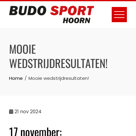
Skip
to
content
MOOIE
WEDSTRIJDRESULTATEN!
Home
Mooie wedstrijdresultaten!
21
nov 2024
17 november: