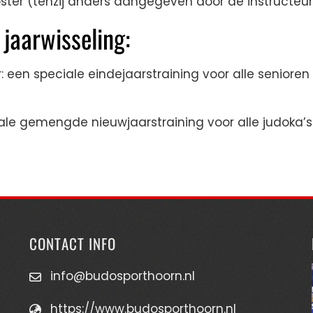
ster (tenzij anders aangegeven door de instructeur
 jaarwisseling:
een speciale eindejaarstraining voor alle senioren
eciale gemengde nieuwjaarstraining voor alle judoka’s
CONTACT INFO
info@budosporthoorn.nl
https://www.budosporthoorn.nl