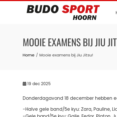
Skip
to
content
MOOIE EXAMENS BIJ JIU JI
Home
Mooie examens bij Jiu Jitsu!
19
dec 2025
Donderdagavond 18 december hebben een
-Halve gele band/5e kyu: Zara, Pauline, L
-Gele band/5e kyu: Gaile, Fedor, Platon, J