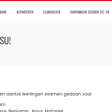
HOME
ACTIVITEITEN
LESROOSTER
CONTRIBUTIE SEIZOEN ’25-’26
TSU!
 aantal leerlingen examen gedaan voor:
iam
urre, Benjamin,, Amor, Nataniel