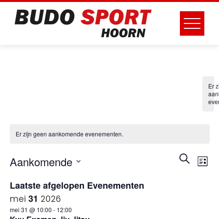
Skip
to
content
Er z
aan
eve
Er zijn geen aankomende evenementen.
Evene
Ev
Zoeken
Aankomende
Lijst
we
Selecteer
Zoeke
Laatste afgelopen Evenementen
een
nav
31
mei
2026
en
datum.
mei 31 @ 10:00
-
12:00