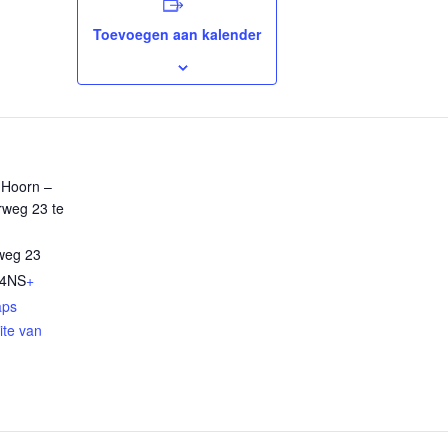
Toevoegen aan kalender
 Hoorn –
rweg 23 te
weg 23
24NS
+
aps
ite van