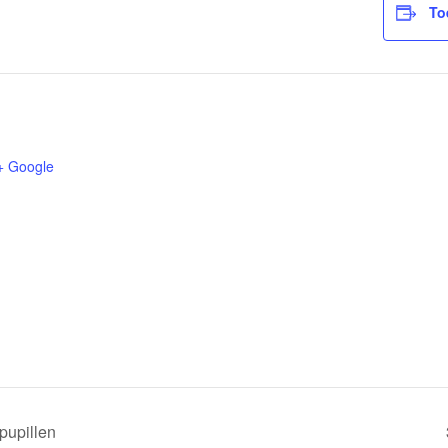
To
+ Google
pupillen