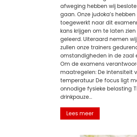
afweging hebben wij beslot
gaan. Onze judoka’s hebben 
toegewerkt naar dit examenm
kans krijgen om te laten zie
geleerd. Uiteraard nemen w
zullen onze trainers gedure
omstandigheden in de zaal en
Om de examens verantwoord 
maatregelen: De intensitei
temperatuur De focus ligt m
onnodige fysieke belasting T
drinkpauze…
Lees meer